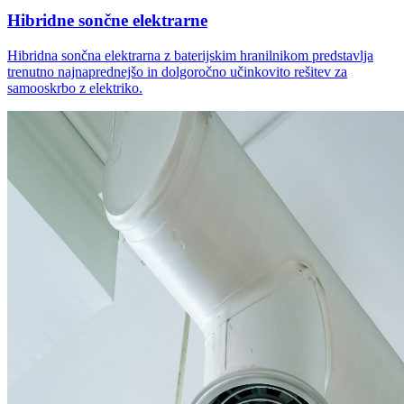
Hibridne sončne elektrarne
Hibridna sončna elektrarna z baterijskim hranilnikom predstavlja
trenutno najnaprednejšo in dolgoročno učinkovito rešitev za
samooskrbo z elektriko.