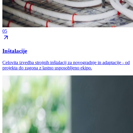
05
Inštalacije
Celovita izvedba strojnih inštalacij za novogradnje in adaptacije - od
projekta do zagona z lastno usposobljeno ekipo.