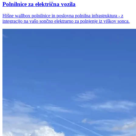
Polnilnice za električna vozila
Hišne wallbox polnilnice in poslovna polnilna infrastruktura - z
integracijo na vašo sončno elektrarno za polnjenje iz viškov sonca.