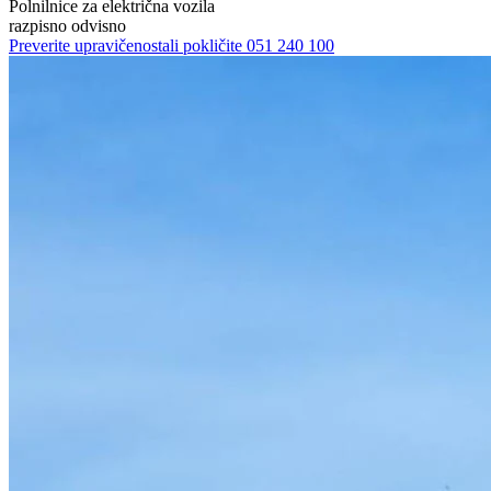
Polnilnice za električna vozila
razpisno odvisno
Preverite upravičenost
ali pokličite
051 240 100