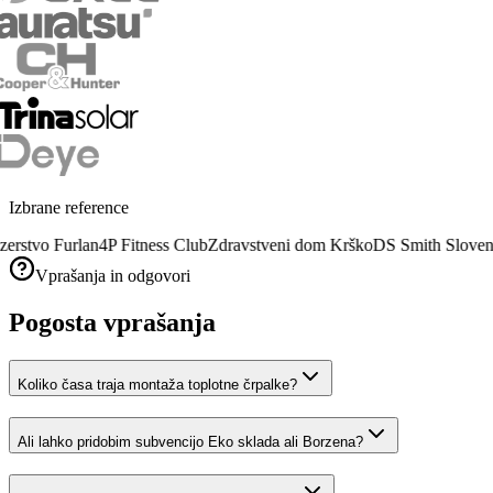
Izbrane reference
lučke
Vulkanizerstvo Furlan
4P Fitness Club
Zdravstveni dom Krško
DS S
Vprašanja in odgovori
Pogosta vprašanja
Koliko časa traja montaža toplotne črpalke?
Ali lahko pridobim subvencijo Eko sklada ali Borzena?