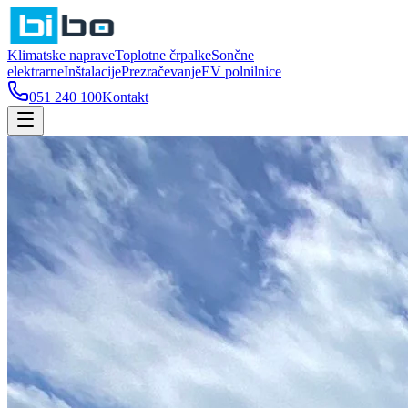
Klimatske naprave
Toplotne črpalke
Sončne
elektrarne
Inštalacije
Prezračevanje
EV polnilnice
051 240 100
Kontakt